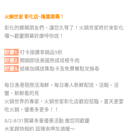
火鍋世家 彰化店~隆重開幕！
彰化的鄉親朋友們，讓您久等了！火鍋世家終於來彰化
囉～歡慶開幕好康呼你送！
好康1.
打卡按讚享鍋品9折
好康2.
開鍋即送美國熟成培根牛肉
好康3.
結帳加碼送集點卡及免費餐點兌換卷
每日漁港現撈活海鮮，每日專人新鮮配送，活蝦、活
蟹、新鮮看的見
火鍋世界的專家，火鍋世家彰化店歡迎蒞臨，夏天更要
吃火鍋，優惠多更多！！
8/2-8/31開幕多重優惠活動 邀您同歡慶
大家趕快相約 逗陣來呷灰鴿喔～