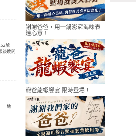
謝謝爸爸，用一鍋澎湃海味表
達心意！
段252號
( 最後晚間
寵爸龍蝦饗宴 限時登場！
限） 地