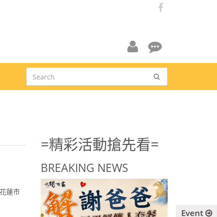
facebook
會
線
員
上
中
客
心
服
資
訊
=精彩活動搶先看=
BREAKING NEWS
址：花蓮市
Event